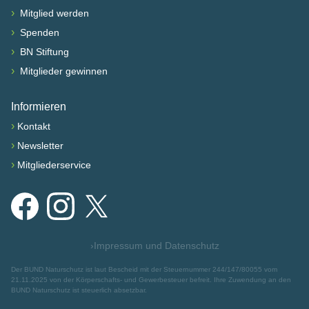
›
Mitglied werden
›
Spenden
›
BN Stiftung
›
Mitglieder gewinnen
Informieren
›
Kontakt
›
Newsletter
›
Mitgliederservice
Facebook
Instagram
X
›
Impressum und Datenschutz
Der BUND Naturschutz ist laut Bescheid mit der Steuernummer 244/147/80055 vom
21.11.2025 von der Körperschafts- und Gewerbesteuer befreit. Ihre Zuwendung an den
BUND Naturschutz ist steuerlich absetzbar.