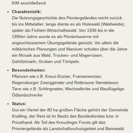
KIM anschließend
Charakteristik:
Die Nutzungsgeschichte des Pioniergeländes reicht zurück
bis ins Mittelalter; lange diente es als Hutewald (Waldweide),
später als Fichten-Wirtschaftswald. Von 1936 bis in die
1990er-Jahre wurde es als Pionierkaserne mit
angeschlossenem Übungsgelände genutzt. Vor allem die
militärischen Planungen und Manöver schufen über die Jahre
ein Mosaik aus Wald, Trocken- und Magerrasen,
Gehölzinseln, Gruben und Tümpeln.
Besonderheiten:
Pflanzen wie z.B. Kreuz-Enzian, Fransenenzian,
Regensburger Zwergginster und Rotbraune Stendelwurz
Tiere wie z.B. Schlingnatter, Wechselkröte und Blauflügelige
Ödlandschrecke
Status:
Gut ein Viertel der 80 ha großen Fläche gehört der Gemeinde
Krailling, der Rest ist im Besitz des Bundesforstes bzw. in
Privathand. Als Teil des Kreuzlinger Forsts gilt das
Prioniergelände als Landschaftsschutzgebiet und Bannwald.