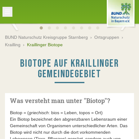
BUND Naturschutz Kreisgruppe Starnberg
›
Ortsgruppen
›
Krailling
›
Kraillinger Biotope
BIOTOPE AUF KRAILLINGER
GEMEINDEGEBIET
Was versteht man unter "Biotop"?
Biotop = (
griechisch
: bios = Leben, topos = Ort)
Ein Biotop bezeichnet den abgrenzbaren Lebensraum einer
Gemeinschaft von Organismen unterschiedlicher Arten. Das
Biotop wird nicht nur durch die dort vorkommenden
Lebewesen (Tiere, Pflanzen) geprägt, sondern auch von