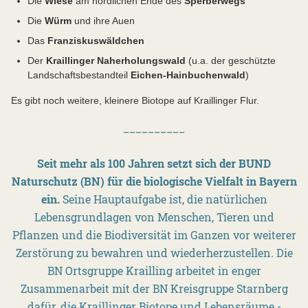
Die
Wiese
am nördlichen Ende des
Sperberwegs
Die
Würm
und ihre Auen
Das
Franziskuswäldchen
Der
Kraillinger Naherholungswald
(u.a. der geschützte
Landschaftsbestandteil
Eichen-Hainbuchenwald
)
Es gibt noch weitere, kleinere Biotope auf Kraillinger Flur.
__________
Seit mehr als 100 Jahren setzt sich der BUND
Naturschutz (BN) für die biologische Vielfalt in Bayern
ein.
Seine Hauptaufgabe ist, die natürlichen
Lebensgrundlagen von Menschen, Tieren und
Pflanzen und die Biodiversität im Ganzen vor weiterer
Zerstörung zu bewahren und wiederherzustellen. Die
BN Ortsgruppe Krailling arbeitet in enger
Zusammenarbeit mit der BN Kreisgruppe Starnberg
dafür, die Kraillinger Biotope und Lebensräume -